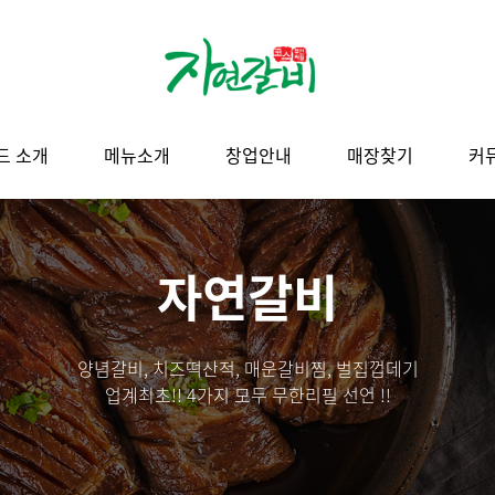
드 소개
메뉴소개
창업안내
매장찾기
커
자연갈비
양념갈비, 치즈떡산적, 매운갈비찜, 벌집껍데기
업계최초!! 4가지 모두 무한리필 선언 !!