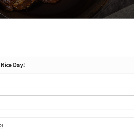
Nice Day!
인